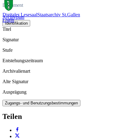
Dokument
Digitaler Lesesaal
Staatsarchiv St.Gallen
Archivplan
Login
Identifikation
Titel
Signatur
Stufe
Entstehungszeitraum
Archivalienart
Alte Signatur
Ausprägung
Zugangs- und Benutzungsbestimmungen
Teilen