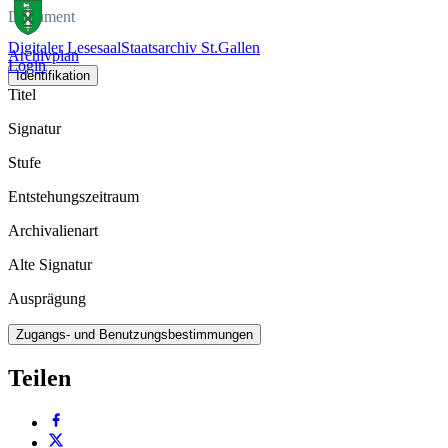
Dokument
Digitaler Lesesaal
Staatsarchiv St.Gallen
Archivplan
Login
Identifikation
Titel
Signatur
Stufe
Entstehungszeitraum
Archivalienart
Alte Signatur
Ausprägung
Zugangs- und Benutzungsbestimmungen
Teilen