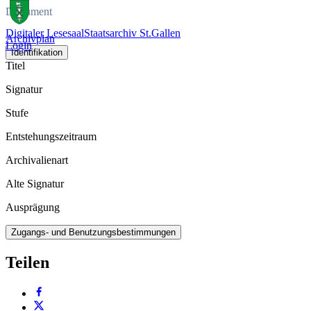
Dokument
Digitaler Lesesaal
Staatsarchiv St.Gallen
Archivplan
Login
Identifikation
Titel
Signatur
Stufe
Entstehungszeitraum
Archivalienart
Alte Signatur
Ausprägung
Zugangs- und Benutzungsbestimmungen
Teilen