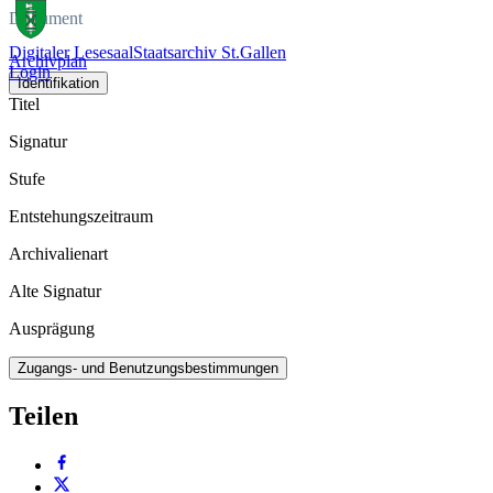
Dokument
Digitaler Lesesaal
Staatsarchiv St.Gallen
Archivplan
Login
Identifikation
Titel
Signatur
Stufe
Entstehungszeitraum
Archivalienart
Alte Signatur
Ausprägung
Zugangs- und Benutzungsbestimmungen
Teilen