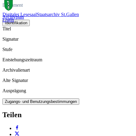
Dokument
Digitaler Lesesaal
Staatsarchiv St.Gallen
Archivplan
Login
Identifikation
Titel
Signatur
Stufe
Entstehungszeitraum
Archivalienart
Alte Signatur
Ausprägung
Zugangs- und Benutzungsbestimmungen
Teilen