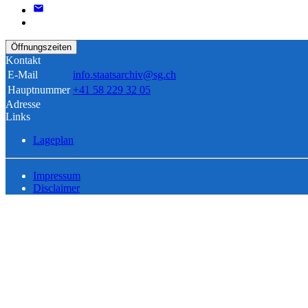
Öffnungszeiten
Kontakt
E-Mail
info.staatsarchiv@sg.ch
Hauptnummer
+41 58 229 32 05
Adresse
Links
Lageplan
Impressum
Disclaimer