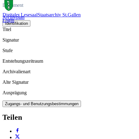
Dokument
Digitaler Lesesaal
Staatsarchiv St.Gallen
Archivplan
Login
Identifikation
Titel
Signatur
Stufe
Entstehungszeitraum
Archivalienart
Alte Signatur
Ausprägung
Zugangs- und Benutzungsbestimmungen
Teilen