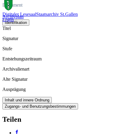
Dokument
Digitaler Lesesaal
Staatsarchiv St.Gallen
Archivplan
Login
Identifikation
Titel
Signatur
Stufe
Entstehungszeitraum
Archivalienart
Alte Signatur
Ausprägung
Inhalt und innere Ordnung
Zugangs- und Benutzungsbestimmungen
Teilen