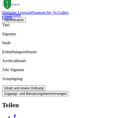
Dokument
Digitaler Lesesaal
Staatsarchiv St.Gallen
Archivplan
Login
Identifikation
Titel
Signatur
Stufe
Entstehungszeitraum
Archivalienart
Alte Signatur
Ausprägung
Inhalt und innere Ordnung
Zugangs- und Benutzungsbestimmungen
Teilen