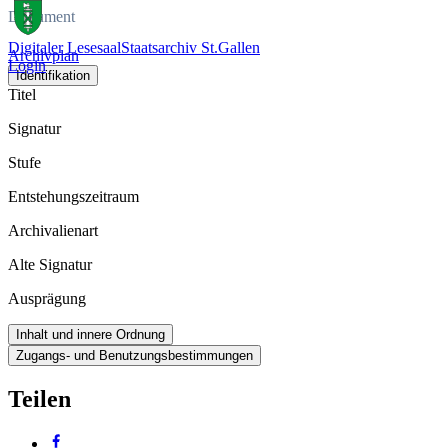
Dokument
Digitaler Lesesaal
Staatsarchiv St.Gallen
Archivplan
Login
Identifikation
Titel
Signatur
Stufe
Entstehungszeitraum
Archivalienart
Alte Signatur
Ausprägung
Inhalt und innere Ordnung
Zugangs- und Benutzungsbestimmungen
Teilen