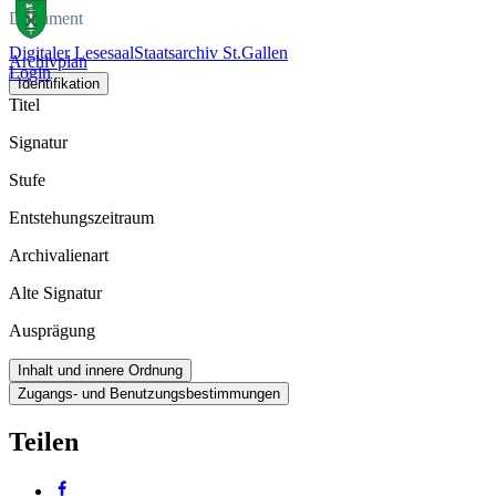
Dokument
Digitaler Lesesaal
Staatsarchiv St.Gallen
Archivplan
Login
Identifikation
Titel
Signatur
Stufe
Entstehungszeitraum
Archivalienart
Alte Signatur
Ausprägung
Inhalt und innere Ordnung
Zugangs- und Benutzungsbestimmungen
Teilen