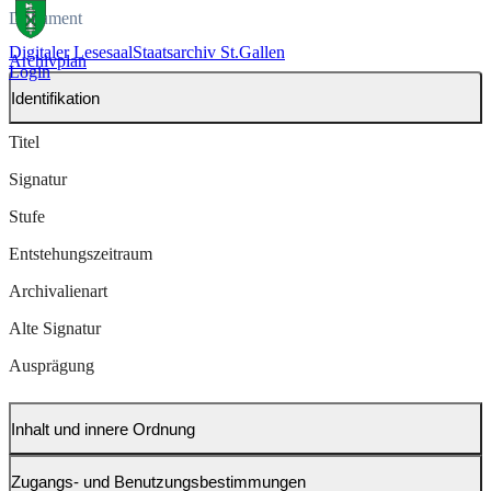
Dokument
Digitaler Lesesaal
Staatsarchiv St.Gallen
Archivplan
Login
Identifikation
Titel
Signatur
Stufe
Entstehungszeitraum
Archivalienart
Alte Signatur
Ausprägung
Inhalt und innere Ordnung
Zugangs- und Benutzungsbestimmungen