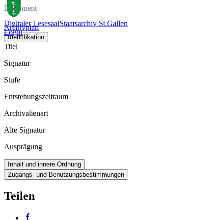
Dokument
Digitaler Lesesaal
Staatsarchiv St.Gallen
Archivplan
Login
Identifikation
Titel
Signatur
Stufe
Entstehungszeitraum
Archivalienart
Alte Signatur
Ausprägung
Inhalt und innere Ordnung
Zugangs- und Benutzungsbestimmungen
Teilen