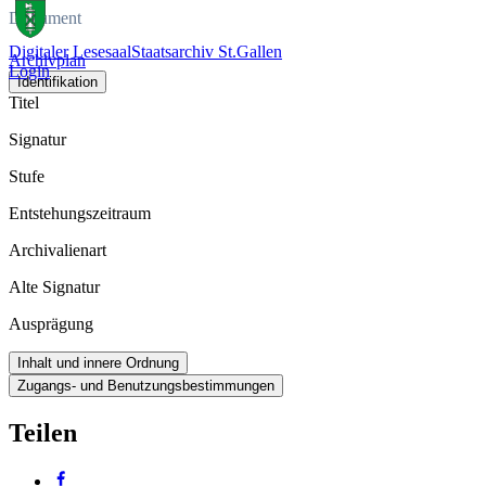
Dokument
Digitaler Lesesaal
Staatsarchiv St.Gallen
Archivplan
Login
Identifikation
Titel
Signatur
Stufe
Entstehungszeitraum
Archivalienart
Alte Signatur
Ausprägung
Inhalt und innere Ordnung
Zugangs- und Benutzungsbestimmungen
Teilen