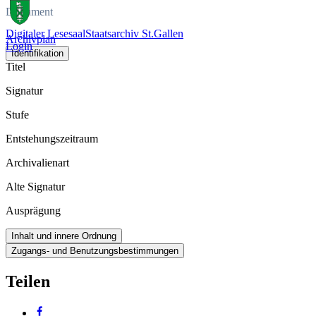
Dokument
Digitaler Lesesaal
Staatsarchiv St.Gallen
Archivplan
Login
Identifikation
Titel
Signatur
Stufe
Entstehungszeitraum
Archivalienart
Alte Signatur
Ausprägung
Inhalt und innere Ordnung
Zugangs- und Benutzungsbestimmungen
Teilen