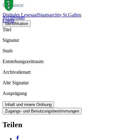
Dokument
Digitaler Lesesaal
Staatsarchiv St.Gallen
Archivplan
Login
Identifikation
Titel
Signatur
Stufe
Entstehungszeitraum
Archivalienart
Alte Signatur
Ausprägung
Inhalt und innere Ordnung
Zugangs- und Benutzungsbestimmungen
Teilen