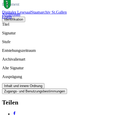
Dokument
Digitaler Lesesaal
Staatsarchiv St.Gallen
Archivplan
Login
Identifikation
Titel
Signatur
Stufe
Entstehungszeitraum
Archivalienart
Alte Signatur
Ausprägung
Inhalt und innere Ordnung
Zugangs- und Benutzungsbestimmungen
Teilen