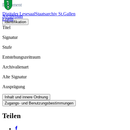
Dokument
Digitaler Lesesaal
Staatsarchiv St.Gallen
Archivplan
Login
Identifikation
Titel
Signatur
Stufe
Entstehungszeitraum
Archivalienart
Alte Signatur
Ausprägung
Inhalt und innere Ordnung
Zugangs- und Benutzungsbestimmungen
Teilen