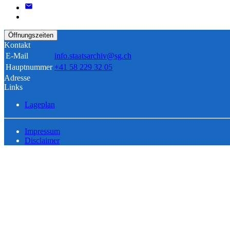
Öffnungszeiten
Kontakt
E-Mail
info.staatsarchiv@sg.ch
Hauptnummer
+41 58 229 32 05
Adresse
Links
Lageplan
Impressum
Disclaimer