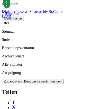
Dokument
Digitaler Lesesaal
Staatsarchiv St.Gallen
Archivplan
Login
Identifikation
Titel
Signatur
Stufe
Entstehungszeitraum
Archivalienart
Alte Signatur
Ausprägung
Zugangs- und Benutzungsbestimmungen
Teilen