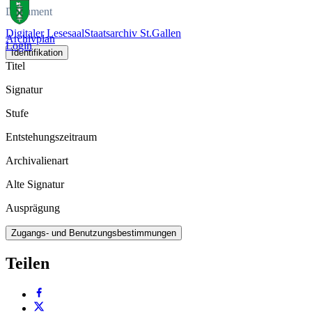
Dokument
Digitaler Lesesaal
Staatsarchiv St.Gallen
Archivplan
Login
Identifikation
Titel
Signatur
Stufe
Entstehungszeitraum
Archivalienart
Alte Signatur
Ausprägung
Zugangs- und Benutzungsbestimmungen
Teilen