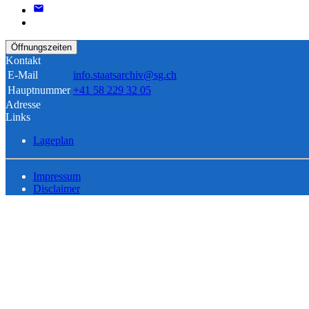
Öffnungszeiten
Kontakt
E-Mail
info.staatsarchiv@sg.ch
Hauptnummer
+41 58 229 32 05
Adresse
Links
Lageplan
Impressum
Disclaimer