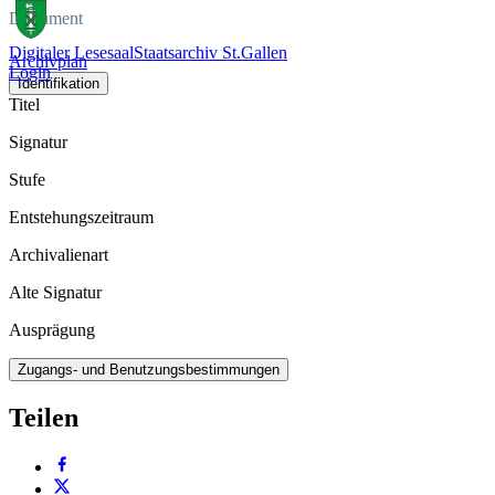
Dokument
Digitaler Lesesaal
Staatsarchiv St.Gallen
Archivplan
Login
Identifikation
Titel
Signatur
Stufe
Entstehungszeitraum
Archivalienart
Alte Signatur
Ausprägung
Zugangs- und Benutzungsbestimmungen
Teilen