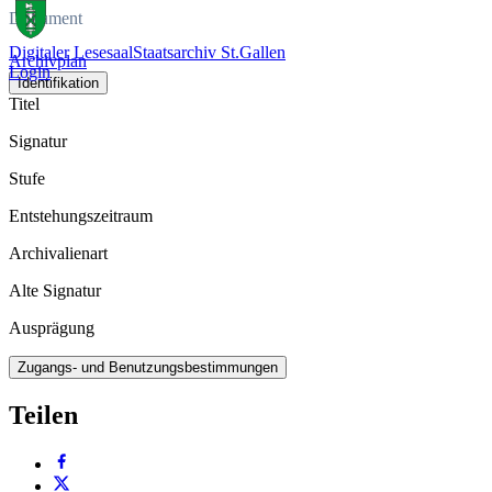
Dokument
Digitaler Lesesaal
Staatsarchiv St.Gallen
Archivplan
Login
Identifikation
Titel
Signatur
Stufe
Entstehungszeitraum
Archivalienart
Alte Signatur
Ausprägung
Zugangs- und Benutzungsbestimmungen
Teilen