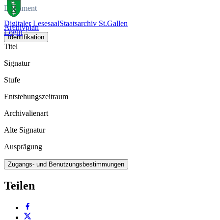
Dokument
Digitaler Lesesaal
Staatsarchiv St.Gallen
Archivplan
Login
Identifikation
Titel
Signatur
Stufe
Entstehungszeitraum
Archivalienart
Alte Signatur
Ausprägung
Zugangs- und Benutzungsbestimmungen
Teilen