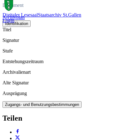
Dokument
Digitaler Lesesaal
Staatsarchiv St.Gallen
Archivplan
Login
Identifikation
Titel
Signatur
Stufe
Entstehungszeitraum
Archivalienart
Alte Signatur
Ausprägung
Zugangs- und Benutzungsbestimmungen
Teilen