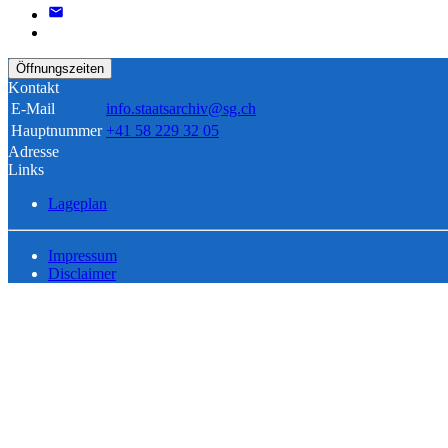
Öffnungszeiten
Kontakt
E-Mail
info.staatsarchiv@sg.ch
Hauptnummer
+41 58 229 32 05
Adresse
Links
Lageplan
Impressum
Disclaimer