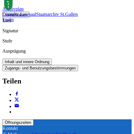
Archivplan
Digitaler Lesesaal
Staatsarchiv St.Gallen
Identifikation
Login
Titel
Signatur
Stufe
Ausprägung
Inhalt und innere Ordnung
Zugangs- und Benutzungsbestimmungen
Teilen
Öffnungszeiten
Kontakt