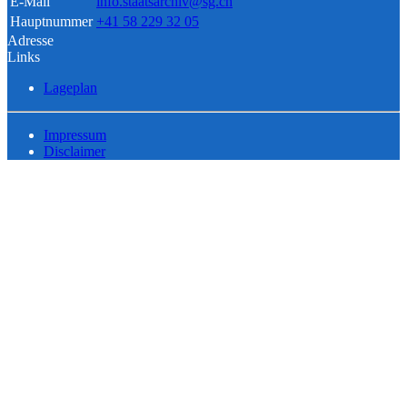
E-Mail
info.staatsarchiv@sg.ch
Hauptnummer
+41 58 229 32 05
Adresse
Links
Lageplan
Impressum
Disclaimer