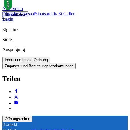
Archivplan
Digitaler Lesesaal
Staatsarchiv St.Gallen
Identifikation
Login
Titel
Signatur
Stufe
Ausprägung
Inhalt und innere Ordnung
Zugangs- und Benutzungsbestimmungen
Teilen
Öffnungszeiten
Kontakt