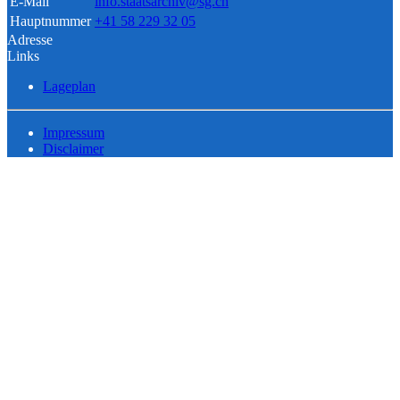
E-Mail
info.staatsarchiv@sg.ch
Hauptnummer
+41 58 229 32 05
Adresse
Links
Lageplan
Impressum
Disclaimer