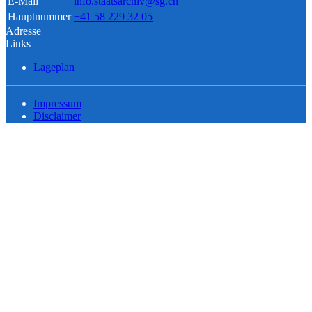
E-Mail
info.staatsarchiv@sg.ch
Hauptnummer
+41 58 229 32 05
Adresse
Links
Lageplan
Impressum
Disclaimer