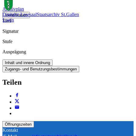
Archivplan
Digitaler Lesesaal
Staatsarchiv St.Gallen
Identifikation
Login
Titel
Signatur
Stufe
Ausprägung
Inhalt und innere Ordnung
Zugangs- und Benutzungsbestimmungen
Teilen
Öffnungszeiten
Kontakt