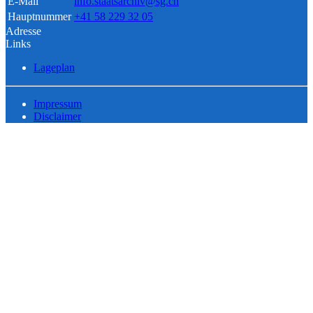
E-Mail
info.staatsarchiv@sg.ch
Hauptnummer
+41 58 229 32 05
Adresse
Links
Lageplan
Impressum
Disclaimer