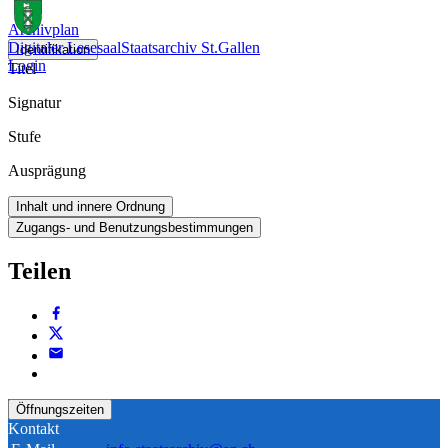
Archivplan
Digitaler Lesesaal
Staatsarchiv St.Gallen
Identifikation
Login
Titel
Signatur
Stufe
Ausprägung
Inhalt und innere Ordnung
Zugangs- und Benutzungsbestimmungen
Teilen
Öffnungszeiten
Kontakt