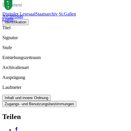
Dokument
Digitaler Lesesaal
Staatsarchiv St.Gallen
Archivplan
Login
Identifikation
Titel
Signatur
Stufe
Entstehungszeitraum
Archivalienart
Ausprägung
Laufmeter
Inhalt und innere Ordnung
Zugangs- und Benutzungsbestimmungen
Teilen