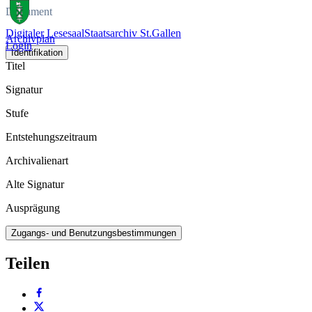
Dokument
Digitaler Lesesaal
Staatsarchiv St.Gallen
Archivplan
Login
Identifikation
Titel
Signatur
Stufe
Entstehungszeitraum
Archivalienart
Alte Signatur
Ausprägung
Zugangs- und Benutzungsbestimmungen
Teilen