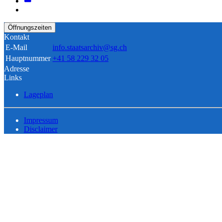
Öffnungszeiten
Kontakt
E-Mail
info.staatsarchiv@sg.ch
Hauptnummer
+41 58 229 32 05
Adresse
Links
Lageplan
Impressum
Disclaimer