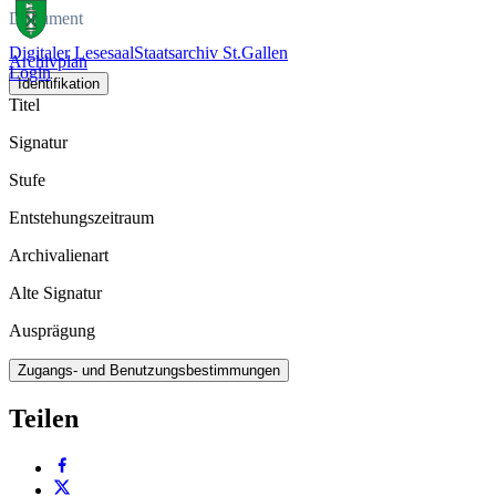
Dokument
Digitaler Lesesaal
Staatsarchiv St.Gallen
Archivplan
Login
Identifikation
Titel
Signatur
Stufe
Entstehungszeitraum
Archivalienart
Alte Signatur
Ausprägung
Zugangs- und Benutzungsbestimmungen
Teilen