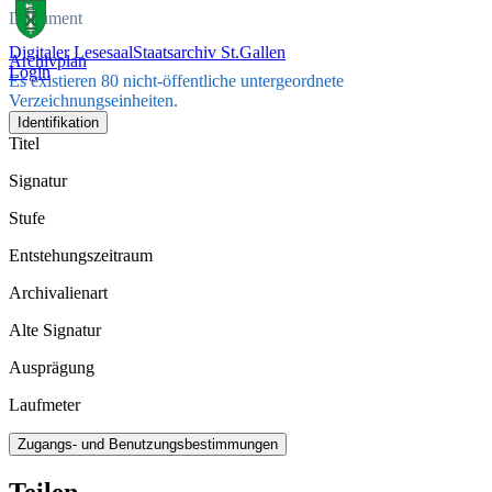
Dokument
Digitaler Lesesaal
Staatsarchiv St.Gallen
Archivplan
Login
Es existieren 80 nicht-öffentliche untergeordnete
Verzeichnungseinheiten.
Identifikation
Titel
Signatur
Stufe
Entstehungszeitraum
Archivalienart
Alte Signatur
Ausprägung
Laufmeter
Zugangs- und Benutzungsbestimmungen