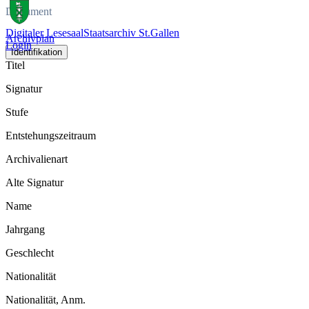
Dokument
Digitaler Lesesaal
Staatsarchiv St.Gallen
Archivplan
Login
Identifikation
Titel
Signatur
Stufe
Entstehungszeitraum
Archivalienart
Alte Signatur
Name
Jahrgang
Geschlecht
Nationalität
Nationalität, Anm.