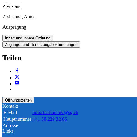
Zivilstand
Zivilstand, Anm.
Ausprägung
Inhalt und innere Ordnung
Zugangs- und Benutzungsbestimmungen
Teilen
Öffnungszeiten
Kontakt
E-Mail
info.staatsarchiv@sg.ch
Hauptnummer
+41 58 229 32 05
Adresse
Links