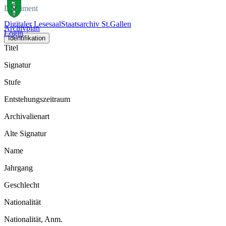
Dokument
Digitaler Lesesaal
Staatsarchiv St.Gallen
Archivplan
Login
Identifikation
Titel
Signatur
Stufe
Entstehungszeitraum
Archivalienart
Alte Signatur
Name
Jahrgang
Geschlecht
Nationalität
Nationalität, Anm.