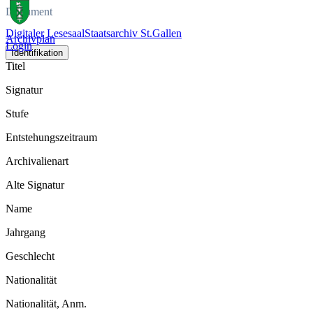
Dokument
Digitaler Lesesaal
Staatsarchiv St.Gallen
Archivplan
Login
Identifikation
Titel
Signatur
Stufe
Entstehungszeitraum
Archivalienart
Alte Signatur
Name
Jahrgang
Geschlecht
Nationalität
Nationalität, Anm.