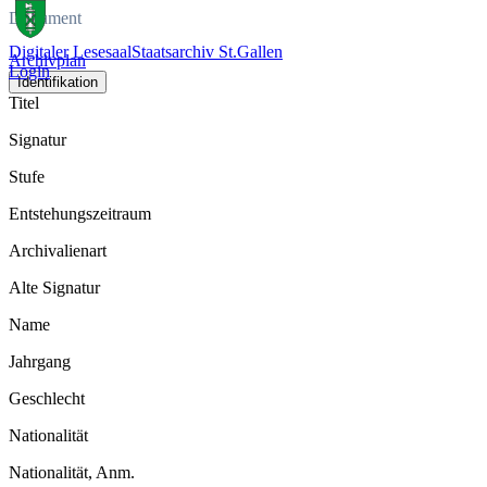
Dokument
Digitaler Lesesaal
Staatsarchiv St.Gallen
Archivplan
Login
Identifikation
Titel
Signatur
Stufe
Entstehungszeitraum
Archivalienart
Alte Signatur
Name
Jahrgang
Geschlecht
Nationalität
Nationalität, Anm.