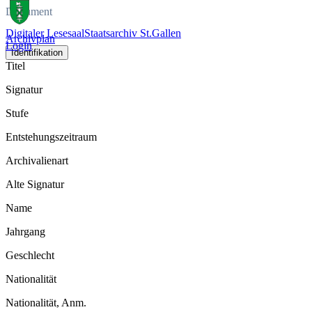
Dokument
Digitaler Lesesaal
Staatsarchiv St.Gallen
Archivplan
Login
Identifikation
Titel
Signatur
Stufe
Entstehungszeitraum
Archivalienart
Alte Signatur
Name
Jahrgang
Geschlecht
Nationalität
Nationalität, Anm.