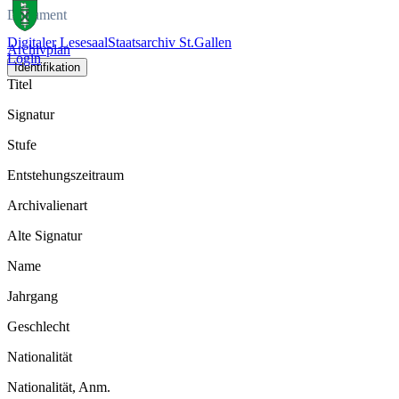
Dokument
Digitaler Lesesaal
Staatsarchiv St.Gallen
Archivplan
Login
Identifikation
Titel
Signatur
Stufe
Entstehungszeitraum
Archivalienart
Alte Signatur
Name
Jahrgang
Geschlecht
Nationalität
Nationalität, Anm.