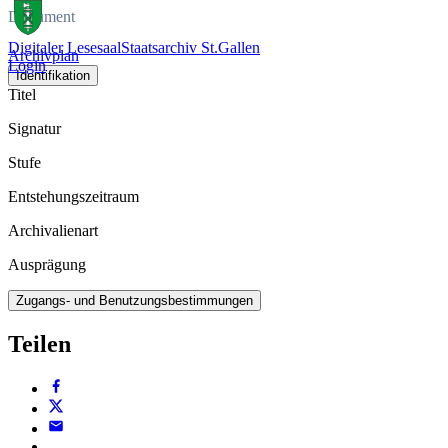
Dokument
Digitaler Lesesaal
Staatsarchiv St.Gallen
Archivplan
Login
Identifikation
Titel
Signatur
Stufe
Entstehungszeitraum
Archivalienart
Ausprägung
Zugangs- und Benutzungsbestimmungen
Teilen