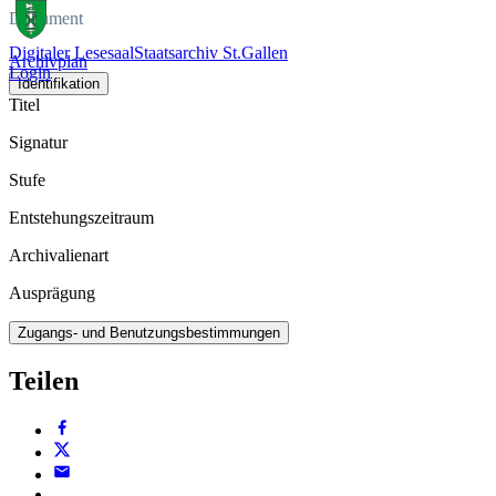
Dokument
Digitaler Lesesaal
Staatsarchiv St.Gallen
Archivplan
Login
Identifikation
Titel
Signatur
Stufe
Entstehungszeitraum
Archivalienart
Ausprägung
Zugangs- und Benutzungsbestimmungen
Teilen