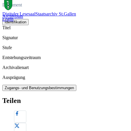
Dokument
Digitaler Lesesaal
Staatsarchiv St.Gallen
Archivplan
Login
Identifikation
Titel
Signatur
Stufe
Entstehungszeitraum
Archivalienart
Ausprägung
Zugangs- und Benutzungsbestimmungen
Teilen