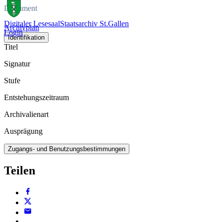
Dokument
Digitaler Lesesaal
Staatsarchiv St.Gallen
Archivplan
Login
Identifikation
Titel
Signatur
Stufe
Entstehungszeitraum
Archivalienart
Ausprägung
Zugangs- und Benutzungsbestimmungen
Teilen