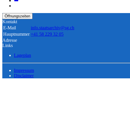
Öffnungszeiten
Kontakt
E-Mail
info.staatsarchiv@sg.ch
Hauptnummer
+41 58 229 32 05
Adresse
Links
Lageplan
Impressum
Disclaimer