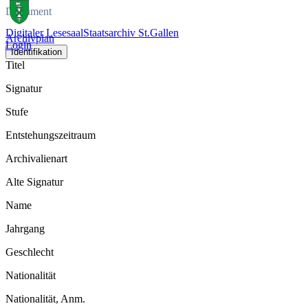
Dokument
Digitaler Lesesaal
Staatsarchiv St.Gallen
Archivplan
Login
Identifikation
Titel
Signatur
Stufe
Entstehungszeitraum
Archivalienart
Alte Signatur
Name
Jahrgang
Geschlecht
Nationalität
Nationalität, Anm.