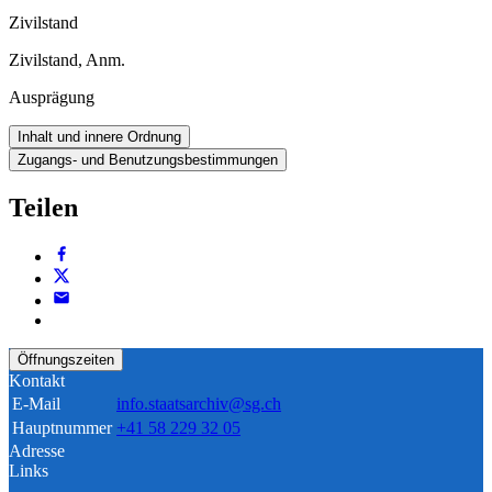
Zivilstand
Zivilstand, Anm.
Ausprägung
Inhalt und innere Ordnung
Zugangs- und Benutzungsbestimmungen
Teilen
Öffnungszeiten
Kontakt
E-Mail
info.staatsarchiv@sg.ch
Hauptnummer
+41 58 229 32 05
Adresse
Links