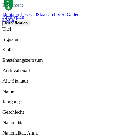
Dokument
Digitaler Lesesaal
Staatsarchiv St.Gallen
Archivplan
Login
Identifikation
Titel
Signatur
Stufe
Entstehungszeitraum
Archivalienart
Alte Signatur
Name
Jahrgang
Geschlecht
Nationalität
Nationalität, Anm.