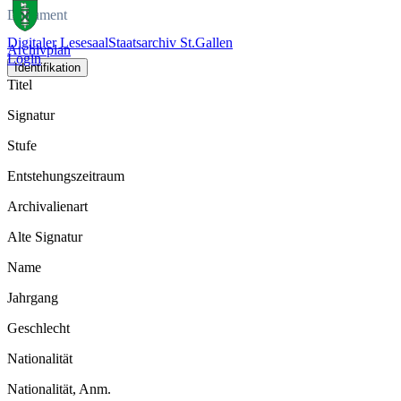
Dokument
Digitaler Lesesaal
Staatsarchiv St.Gallen
Archivplan
Login
Identifikation
Titel
Signatur
Stufe
Entstehungszeitraum
Archivalienart
Alte Signatur
Name
Jahrgang
Geschlecht
Nationalität
Nationalität, Anm.