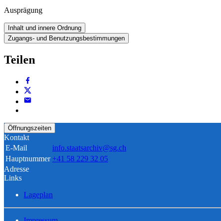
Ausprägung
Inhalt und innere Ordnung
Zugangs- und Benutzungsbestimmungen
Teilen
Öffnungszeiten
Kontakt
E-Mail
info.staatsarchiv@sg.ch
Hauptnummer
+41 58 229 32 05
Adresse
Links
Lageplan
Impressum