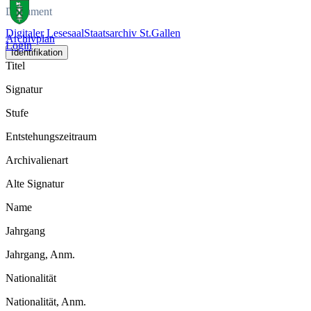
Dokument
Digitaler Lesesaal
Staatsarchiv St.Gallen
Archivplan
Login
Identifikation
Titel
Signatur
Stufe
Entstehungszeitraum
Archivalienart
Alte Signatur
Name
Jahrgang
Jahrgang, Anm.
Nationalität
Nationalität, Anm.