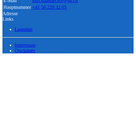
E-Mail
info.staatsarchiv@sg.ch
Hauptnummer
+41 58 229 32 05
Adresse
Links
Lageplan
Impressum
Disclaimer