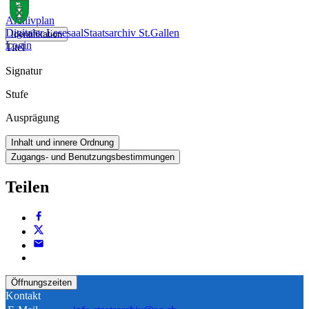
Archivplan
Digitaler Lesesaal
Staatsarchiv St.Gallen
Identifikation
Login
Titel
Signatur
Stufe
Ausprägung
Inhalt und innere Ordnung
Zugangs- und Benutzungsbestimmungen
Teilen
Öffnungszeiten
Kontakt