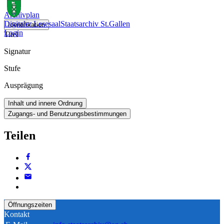
Archivplan
Digitaler Lesesaal
Staatsarchiv St.Gallen
Identifikation
Login
Titel
Signatur
Stufe
Ausprägung
Inhalt und innere Ordnung
Zugangs- und Benutzungsbestimmungen
Teilen
Öffnungszeiten
Kontakt