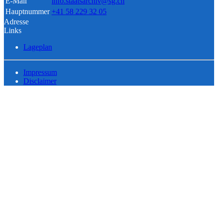
E-Mail
info.staatsarchiv@sg.ch
Hauptnummer
+41 58 229 32 05
Adresse
Links
Lageplan
Impressum
Disclaimer